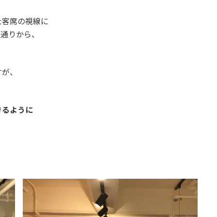
た客席の視線に
や通りから、
すが、
きるように