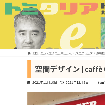
コ
ナ
ン
ビ
テ
ゲ
ン
ー
ツ
シ
へ
ョ
ス
ン
キ
に
ッ
移
プ
動
グローバルデザイナー 富田一彦
ブログトップ
お客様
空間デザイン | caffè
最
2021年11月10日
2021年12月5日
tomi
終
更
新
日