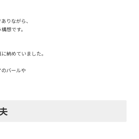
でありながら、
う構想です。
真に納めていました。
アのバールや
夫