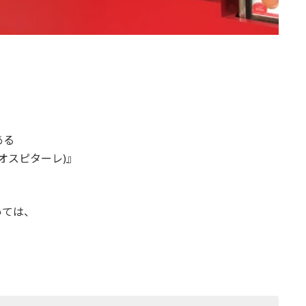
ある
ェ オスピターレ)』
ついては、