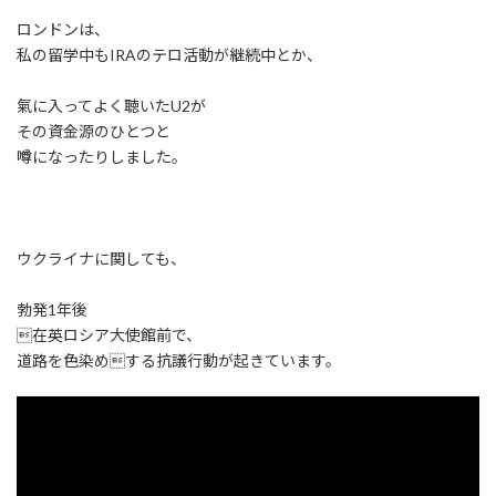
ロンドンは、
私の留学中もIRAのテロ活動が継続中とか、
氣に入ってよく聴いたU2が
その資金源のひとつと
噂になったりしました。
ウクライナに関しても、
勃発1年後
在英ロシア大使館前で、
道路を色染めする抗議行動が起きています。