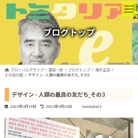
コ
ナ
ン
ビ
テ
ゲ
ン
ー
ツ
シ
ブログトップ
へ
ョ
ス
ン
キ
に
ッ
移
プ
動
グローバルデザイナー 富田一彦
ブログトップ
海外生活
その他の国
デザイン - 人類の最良の友だち_その3
デザイン - 人類の最良の友だち_その3
最
2023年3月19日
2023年3月20日
tomitalia21
終
更
新
日
時