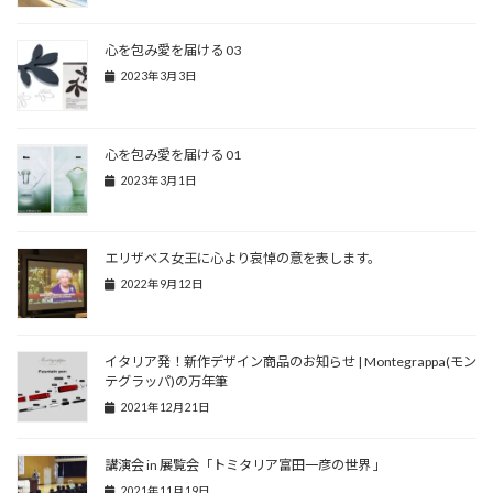
心を包み愛を届ける 03
2023年3月3日
心を包み愛を届ける 01
2023年3月1日
エリザベス女王に心より哀悼の意を表します。
2022年9月12日
イタリア発！新作デザイン商品のお知らせ | Montegrappa(モン
テグラッパ)の万年筆
2021年12月21日
講演会 in 展覧会「トミタリア富田一彦の世界 」
2021年11月19日