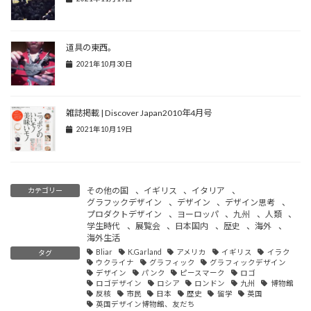
道具の東西。
2021年10月30日
雑誌掲載 | Discover Japan2010年4月号
2021年10月19日
その他の国
、
イギリス
、
イタリア
、
カテゴリー
グラフックデザイン
、
デザイン
、
デザイン思考
、
プロダクトデザイン
、
ヨーロッパ
、
九州
、
人類
、
学生時代
、
展覧会
、
日本国内
、
歴史
、
海外
、
海外生活
Bliar
K.Garland
アメリカ
イギリス
イラク
タグ
ウクライナ
グラフィック
グラフィックデザイン
デザイン
パンク
ピースマーク
ロゴ
ロゴデザイン
ロシア
ロンドン
九州
博物館
反核
市民
日本
歴史
留学
英国
英国デザイン博物館、友だち