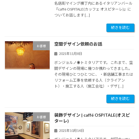
名店街マイング横丁内にあるイタリアンバール
『caffè OSPITALE(カッフェ オスピターレ)』に
ついてお話します […]
続きを読む
空間デザイン依頼のお話
お客様
2021年11月8日
ボンジョルノ☀︎トミタリアです。 これまで、空
間デザインの現場に幾つか携わってきました。
その現場ひとつひとつに、 ・新店舗工事または
リフォーム工事を依頼する人（クライアン
ト）・施工する人（施工会社）・デザ […]
続きを読む
装飾デザイン | caffé OSPITALE(オスピ
お客様
ターレ)
2021年10月14日