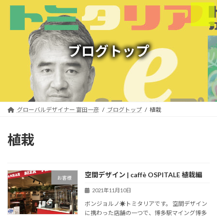
コ
ナ
ン
ビ
テ
ゲ
ン
ー
ツ
シ
ブログトップ
へ
ョ
ス
ン
キ
に
ッ
移
プ
動
グローバルデザイナー 富田一彦
ブログトップ
植栽
植栽
空間デザイン | caffè OSPITALE 植栽編
お客様
2021年11月10日
ボンジョルノ☀︎トミタリアです。 空間デザイン
に携わった店舗の一つで、博多駅マイング博多