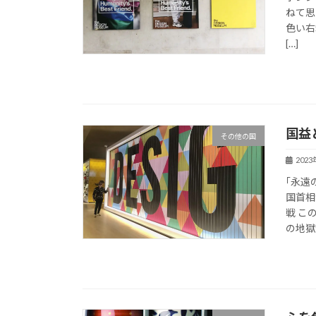
ねて思
色い右
[…]
国益
その他の国
202
｢永遠
国首相
戦 こ
の地獄が