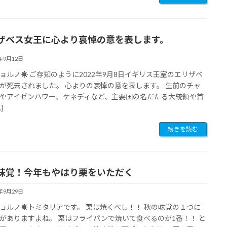
ザベス女王に心より哀悼の意を表します。
2年9月12日
ョルノ☀︎ ご存知のように2022年9月8日イギリス王室のエリザベ
が死去されました。 心よりの哀悼の意を表します。 生前のチャ
やアイゼンハワー、ケネディなど、主要国の名だたる大統領や首
]
続きを読む
味覚！今年もやはり栗をいただく
1年9月29日
ョルノ☀︎トミタリアです。 栗は焼くべし！！ 秋の味覚の１つに
がありますよね。 栗はフライパンで焼いて食べるのが1番！！ と