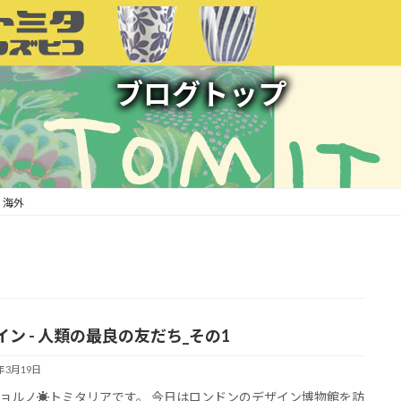
ブログトップ
海外
イン - 人類の最良の友だち_その1
3年3月19日
ョルノ☀︎トミタリアです。 今日はロンドンのデザイン博物館を訪