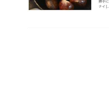
勝手に
ナイ […