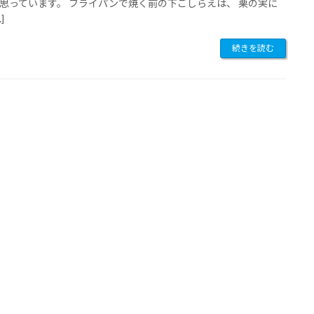
思っています。 フライパンで焼く前の下ごしらえは、 栗の実に
]
続きを読む