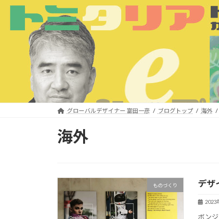
コ
ナ
ン
ビ
テ
ゲ
ン
ー
ツ
シ
へ
ョ
ス
ン
キ
に
ッ
移
プ
動
グローバルデザイナー 富田一彦
ブログトップ
海外
海外
デザ
ものづくり
202
ボンジ