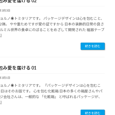
包み愛を届ける 02
3年3月3日
ョルノ☀︎トミタリアです。 パッケージデザインは心を包むこと、
2弾。 やや重ためですが愛の証ですから 日本の装飾的日常の良さ
ルミル世界の食卓にのぼることをめざして開発された 磁器テーブ
]
続きを読む
包み愛を届ける 01
3年3月1日
ョルノ☀︎トミタリアです。 『パッケージデザインは心を包むこ
本日はそのお話です。 心を包む化粧箱 日本の多くの箱屋さんやパ
ジ会社さんは、一般的な 「化粧箱」 と呼ばれるパッケージが、
]
続きを読む