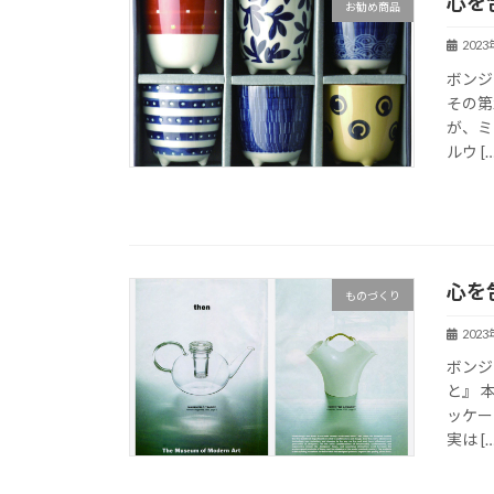
心を
お勧め商品
202
ボンジ
その第
が、ミ
ルウ […
心を
ものづくり
202
ボンジ
と』 
ッケー
実は […