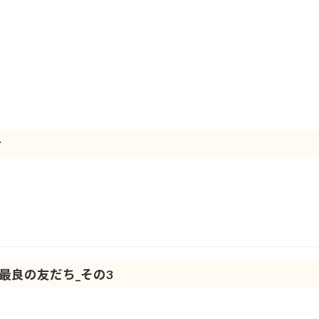
せ
の最良の友だち_その3