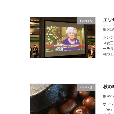
エリ
ものづくり
202
ボンジ
ス女王
ーチル
相の […
秋の
イタリア語
202
ボンジ
『栗』