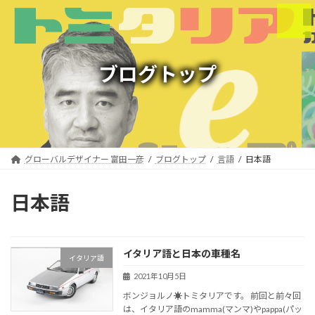
コ
ナ
ン
ビ
テ
ゲ
ン
ー
ツ
シ
ブログトップ
へ
ョ
ス
ン
キ
に
ッ
移
プ
動
グローバルデザイナー 富田一彦
ブログトップ
言語
日本語
日本語
イタリア語と日本の車種名
イタリア語
2021年10月5日
ボンジョルノ☀︎トミタリアです。 前回と前々回
は、イタリア語のmamma(マンマ)やpappa(パッ