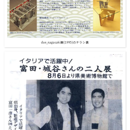
due_nagasaki展(1995)のチラシ裏