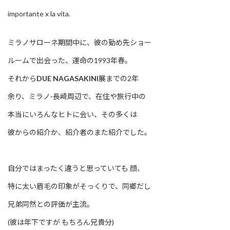
importante x la vita.
ミラノサローネ期間中に、彼の勤め先ショー
ルームで出会った、運命の1993年春。
それから
DUE NAGASAKINI
展までの2年
余り、ミラノ-長崎周辺で、在住や旅行中の
本当にいろんなヒトに会い、その多くは
彼からの紹介か、紹介者のまた紹介でした。
自分ではまったく違うと思っていても 顔、
特に太い眉毛の印象がそっくりで、同郷だし
兄弟同然との評価が主流。
(彼は年下ですが もちろん兄貴分)