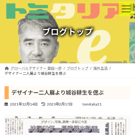
コ
ナ
ン
ビ
テ
ゲ
ン
ー
ツ
シ
ブログトップ
へ
ョ
ス
ン
キ
に
ッ
移
プ
動
グローバルデザイナー 富田一彦
ブログトップ
海外生活
デザイナー二人展より城谷耕生を偲ぶ
デザイナー二人展より城谷耕生を偲ぶ
最
2021年12月14日
2023年2月17日
tomitalia21
終
更
新
日
時