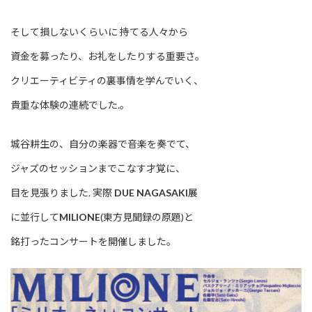
そして損しないくらいに 持てる人々から
資金を募ったり、お礼をしたりする重要さ。
クリエーティビティの裏事情を学んでいく、
貴重な体験の連続でした.。
城谷耕生の、自分の楽器で音楽を奏でて、
ジャズのセッションまでこなす才覚に、
目を見張りました. 実際
DUE NAGASAKI
展
に並行して
MILIONE
(東方見聞録の原題)と
銘打ったコンサートを開催しました。