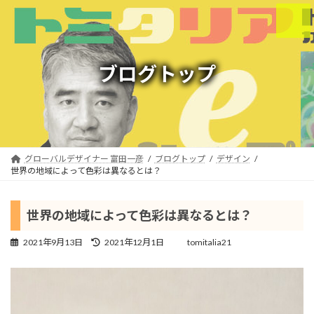
コ
ナ
ン
ビ
テ
ゲ
ン
ー
ツ
シ
ブログトップ
へ
ョ
ス
ン
キ
に
ッ
移
プ
動
グローバルデザイナー 富田一彦
ブログトップ
デザイン
世界の地域によって色彩は異なるとは？
世界の地域によって色彩は異なるとは？
最
2021年9月13日
2021年12月1日
tomitalia21
終
更
新
日
時