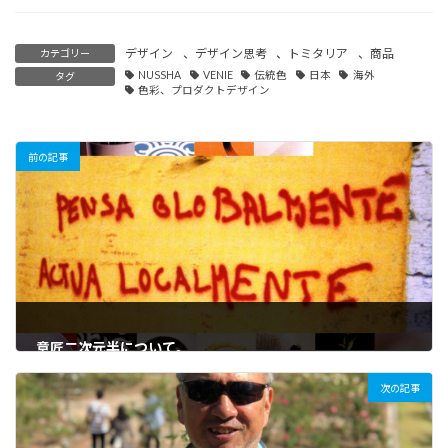
デザイン
、
デザイン思考
、
トミタリア
、
商品
カテゴリー
NUSSHA
VENIE
伝統色
日本
海外
タグ
色彩、プロダクトデザイン
前の記事
意匠二次元半について。
2021年9月13日
次の記事